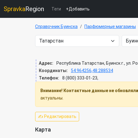
Spravka
Region
Теги
+Добавить
Справочник Буинска
Парфюмерные магазины
Адрес:
Республика Татарстан, Буинск г., ул. Р
Координаты:
54.964256,48.288534
Телефон:
8 (800) 333-01-23,
Внимание! Контактные данные не обновлялис
актуальны.
✍ Редактировать
Карта