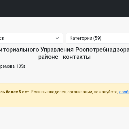
ториального Управления Роспотребнадзора п
районе - контакты
фремова, 135в.
ь более 5 лет.
Если вы владелец организации, пожалуйста,
сооб