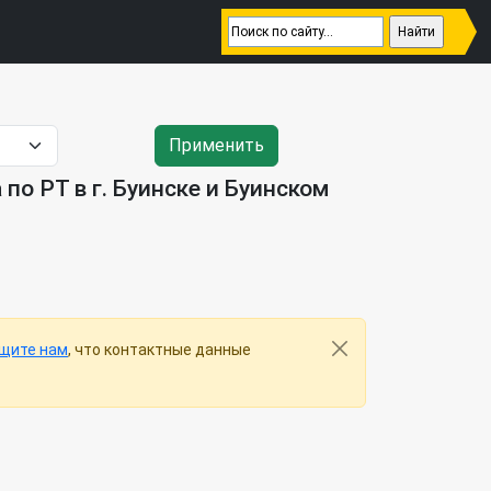
Применить
о РТ в г. Буинске и Буинском
щите нам
, что контактные данные