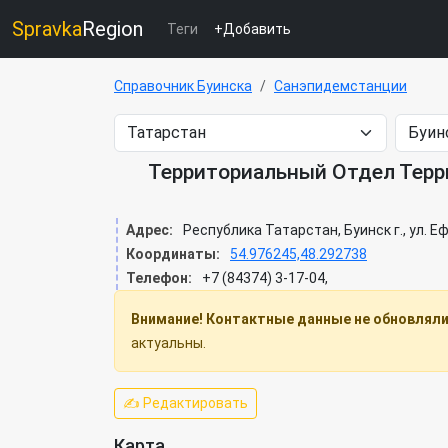
Spravka
Region
Теги
+Добавить
Справочник Буинска
Санэпидемстанции
Территориальный Отдел Терри
Адрес:
Республика Татарстан, Буинск г., ул. Е
Координаты:
54.976245,48.292738
Телефон:
+7 (84374) 3-17-04,
Внимание! Контактные данные не обновлялис
актуальны.
✍ Редактировать
Карта